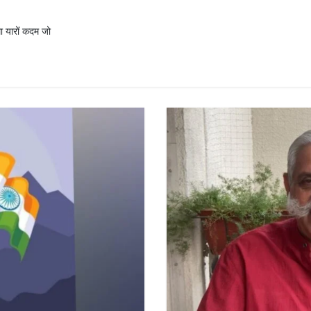
ा यारों कदम जो