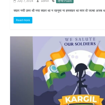
July 7, 2024
admin
हिन्दी Poem
D
I
सफ़र नयी उमर थी नया सफ़र था न रहनुमा ना हमसफ़र था मग़र वो जज़्बा अजब थ
E
S
Read more
E
V
E
N
T
S
S
T
R
I
V
E
(
हिं
दी
)