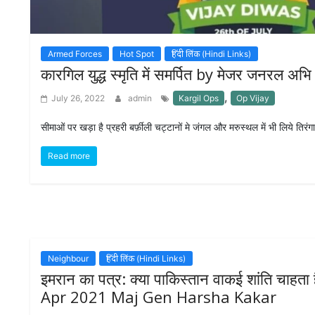
M
I
S
C
Armed Forces
Hot Spot
हिंदी लिंक (Hindi Links)
कारगिल युद्ध स्मृति में समर्पित by मेजर जनरल अभि
C
,
July 26, 2022
admin
Kargil Ops
Op Vijay
O
N
T
सीमाओं पर खड़ा है प्रहरी बर्फ़ीली चट्टानों मे जंगल और मरुस्थल में भी लिये तिरंगा 
A
C
Read more
T
/
F
E
E
D
B
A
Neighbour
हिंदी लिंक (Hindi Links)
C
इमरान का पत्र: क्या पाकिस्तान वाकई शांति चाह
K
Apr 2021 Maj Gen Harsha Kakar