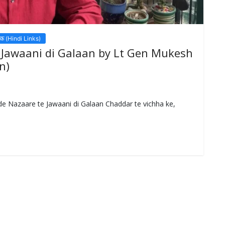
लिंक (Hindi Links)
e Jawaani di Galaan by Lt Gen Mukesh
n)
 Dilli de Nazaare te Jawaani di Galaan Chaddar te vichha ke,