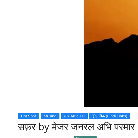
S
K
A
R
T
I
C
L
E
S
R
E
S
E
A
R
C
H
Hot Spot
Musing
लेख(Articles)
हिंदी लिंक (Hindi Links)
/
सफ़र by मेजर जनरल अभि परमार (
S
T
U