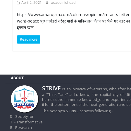
April 2, 2021
academichead
https://www.amarujala.com/columns/opinion/imran-s-letter-
want-peace प्रधानमंत्री नरेंद्र मोदी के पाकिस्तान दिवस पर भेजे गए पत्र का ज
इमरान खान
Read more
ABOUT
STRIVE
is an initiative of veterans, who after
a “Think Tank” at Lucknow, the capital city of Ut
harness the immense knowledge and experience o
it for the betterment of the next-generation and soc
The Acronym
STRIVE
conveys following:-
S -
Society for
T
- Transformative
R
- Research