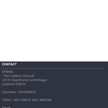
CONTACT
STRIVE,
"The Soldiers’ Retreat"
2/519, Vijay Khand, Gomti Nagar
Lucknow 226010
Secretary – 9415069070
Office – 9411169070, 0522 4952040
Email: