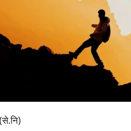
से.नि)